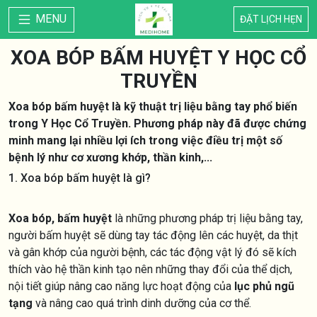
MENU
ĐẶT LỊCH HẸN
XOA BÓP BẤM HUYỆT Y HỌC CỔ
TRUYỀN
Xoa bóp bấm huyệt là kỹ thuật trị liệu bằng tay phổ biến
trong Y Học Cổ Truyền. Phương pháp này đã được chứng
minh mang lại nhiều lợi ích trong việc điều trị một số
bệnh lý như cơ xương khớp, thần kinh,...
1. Xoa bóp bấm huyệt là gì?
Xoa bóp, bấm huyệt
là những phương pháp trị liệu bằng tay,
người bấm huyệt sẽ dùng tay tác động lên các huyệt, da thịt
và gân khớp của người bệnh, các tác động vật lý đó sẽ kích
thích vào hệ thần kinh tạo nên những thay đổi của thể dịch,
nội tiết giúp nâng cao năng lực hoạt động của
lục phủ ngũ
tạng
và nâng cao quá trình dinh dưỡng của cơ thể.