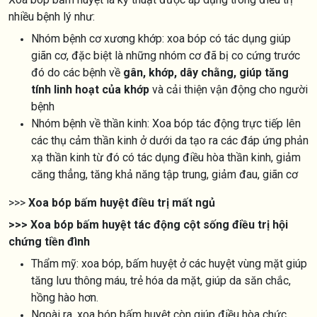
nhiều bệnh lý như:
Nhóm bệnh cơ xương khớp: xoa bóp có tác dụng giúp
giãn cơ, đặc biệt là những nhóm cơ đã bị co cứng trước
đó do các bệnh về
gân, khớp, dây chằng, giúp tăng
tính linh hoạt của khớp
và cải thiện vận động cho người
bệnh
Nhóm bệnh về thần kinh: Xoa bóp tác động trực tiếp lên
các thụ cảm thần kinh ở dưới da tạo ra các đáp ứng phản
xạ thần kinh từ đó có tác dụng điều hòa thần kinh, giảm
căng thẳng, tăng khả năng tập trung, giảm đau, giãn cơ
>>>
Xoa bóp bấm huyệt điều trị mất ngủ
>>>
Xoa bóp bấm huyệt tác động cột sống điều trị hội
chứng tiền đình
Thẩm mỹ: xoa bóp, bấm huyệt ở các huyệt vùng mặt giúp
tăng lưu thông máu, trẻ hóa da mặt, giúp da săn chắc,
hồng hào hơn.
Ngoài ra, xoa bóp bấm huyệt còn giúp điều hòa chức