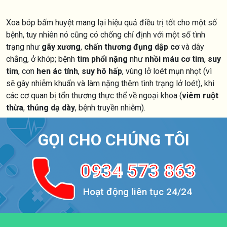
Xoa bóp bấm huyệt mang lại hiệu quả điều trị tốt cho một số
bệnh, tuy nhiên nó cũng có chống chỉ định với một số tình
trạng như
gãy xương
,
chấn thương đụng dập cơ
và dây
chằng, ở khớp; bệnh
tim phổi nặng
như
nhồi máu cơ tim
,
suy
tim
, cơn
hen ác tính
,
suy hô hấp
, vùng lở loét mụn nhọt (vì
sẽ gây nhiễm khuẩn và làm nặng thêm tình trạng lở loét), khi
các cơ quan bị tổn thương thực thể về ngoại khoa (
viêm ruột
thừa
,
thủng dạ dày
, bệnh truyền nhiễm).
GỌI CHO CHÚNG TÔI
0934 573 863
Hoạt động liên tục 24/24