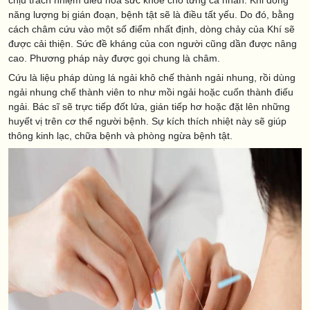
chịu trách nhiệm điều hòa sức khỏe cho từng cá nhân. Khi dòng
năng lượng bị gián đoạn, bệnh tật sẽ là điều tất yếu. Do đó, bằng
cách châm cứu vào một số điểm nhất định, dòng chảy của Khí sẽ
được cải thiện. Sức đề kháng của con người cũng dần được nâng
cao. Phương pháp này được gọi chung là châm.
Cứu là liệu pháp dùng lá ngải khô chế thành ngải nhung, rồi dùng
ngải nhung chế thành viên to như mồi ngải hoặc cuốn thành điếu
ngải. Bác sĩ sẽ trực tiếp đốt lửa, gián tiếp hơ hoặc đặt lên những
huyết vị trên cơ thể người bệnh. Sự kích thích nhiệt này sẽ giúp
thông kinh lạc, chữa bệnh và phòng ngừa bệnh tật.