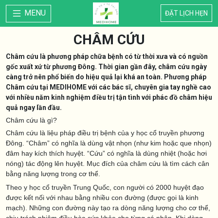
MENU
ĐẶT LỊCH HẸN
CHÂM CỨU
Châm cứu là phương pháp chữa bệnh có từ thời xưa và có nguồn
gốc xuất xứ từ phương Đông. Thời gian gần đây, châm cứu ngày
càng trở nên phổ biến do hiệu quả lại khá an toàn. Phương pháp
Châm cứu tại MEDIHOME với các bác sĩ, chuyên gia tay nghề cao
với nhiều năm kinh nghiệm điều trị tận tình với phác đồ châm hiệu
quả ngay lần đầu.
Châm cứu là gì?
Châm cứu là liệu pháp điều trị bệnh của y học cổ truyền phương
Đông. “Châm” có nghĩa là dùng vật nhọn (như kim hoặc que nhọn)
đâm hay kích thích huyệt. “Cứu” có nghĩa là dùng nhiệt (hoặc hơi
nóng) tác động lên huyệt. Mục đích của châm cứu là tìm cách cân
bằng năng lượng trong cơ thể.
Theo y học cổ truyền Trung Quốc, con người có 2000 huyệt đạo
được kết nối với nhau bằng nhiều con đường (được gọi là kinh
mạch). Những con đường này tạo ra dòng năng lượng cho cơ thể,