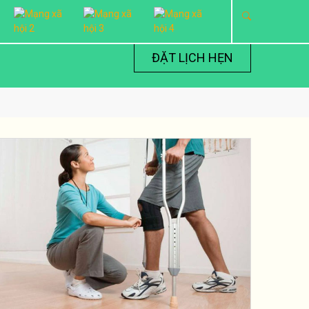
ĐẶT LỊCH HẸN