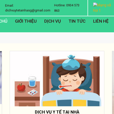
Hotline: 0934 573
Email:
dichvuytetainhasg@gmail.com
863
CHỦ
GIỚI THIỆU
DỊCH VỤ
TIN TỨC
LIÊN HỆ
DỊCH VỤ Y TẾ TẠI NHÀ